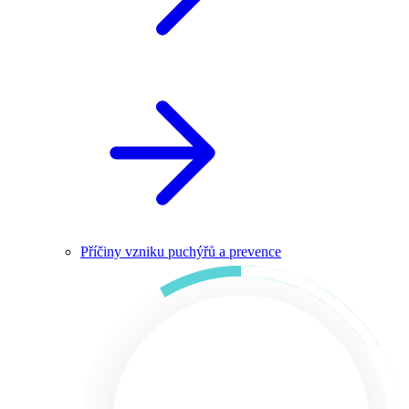
Příčiny vzniku puchýřů a prevence