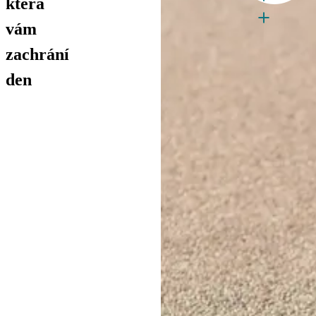
která
vám
zachrání
den