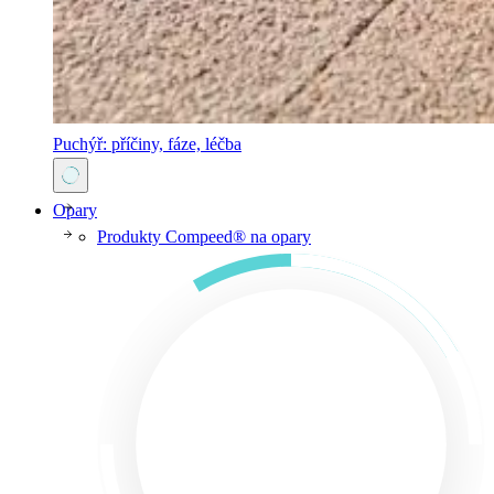
Puchýř: příčiny, fáze, léčba
Opary
Produkty Compeed® na opary