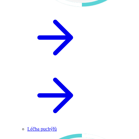
Léčba puchýřů