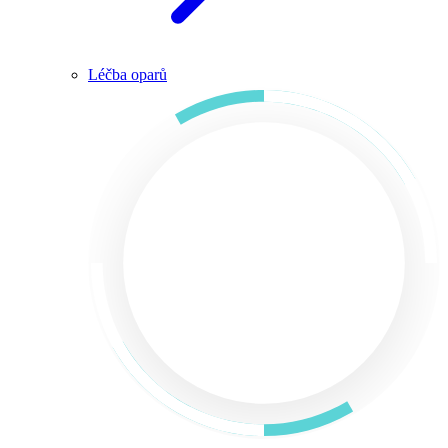
Léčba oparů