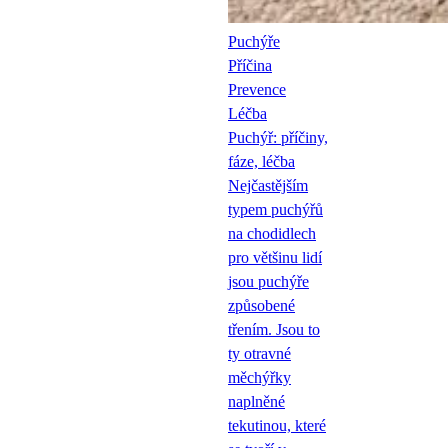
Puchýře
Příčina
Prevence
Léčba
Puchýř: příčiny,
fáze, léčba
Nejčastějším
typem puchýřů
na chodidlech
pro většinu lidí
jsou puchýře
způsobené
třením. Jsou to
ty otravné
měchýřky
naplněné
tekutinou, které