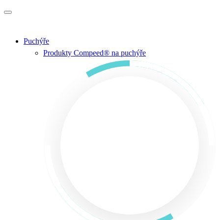
Přejít na hlavní obsah
Puchýře
Produkty Compeed® na puchýře