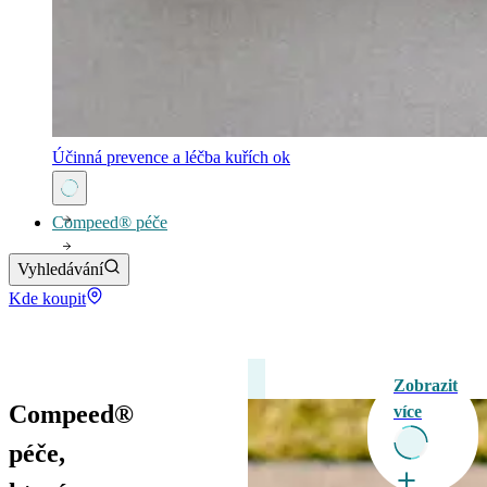
Účinná prevence a léčba kuřích ok
Compeed® péče
Vyhledávání
Kde koupit
Zobrazit
Compeed®
více
péče,