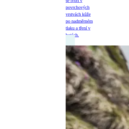
se tvoří v
povrchových
vrstvách kůže
po nadměrném
tlaku a tření v
botách.