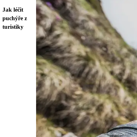
Jak léčit
puchýře z
turistiky