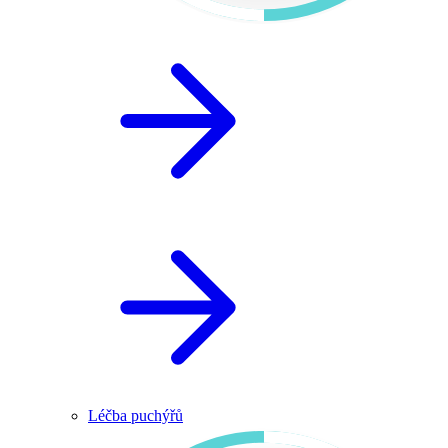
Léčba puchýřů