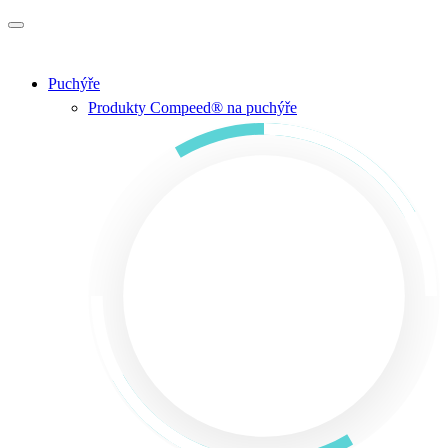
Přejít na hlavní obsah
Puchýře
Produkty Compeed® na puchýře