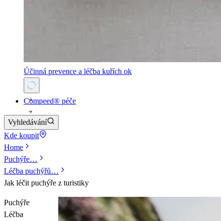
Účinná prevence a léčba kuřích ok
Compeed® péče
Vyhledávání
Kde koupit
Home
Puchýře
…
Léčba puchýřů
…
Jak léčit puchýře z turistiky
Puchýře
Léčba