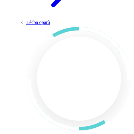
Léčba oparů