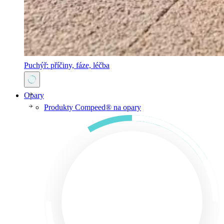
Puchýř: příčiny, fáze, léčba
Opary
Produkty Compeed® na opary