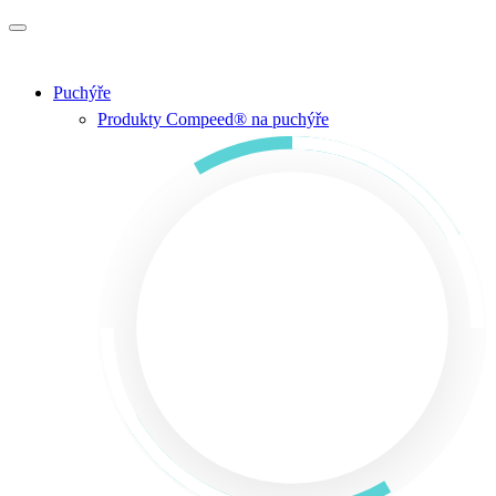
Přejít na hlavní obsah
Puchýře
Produkty Compeed® na puchýře