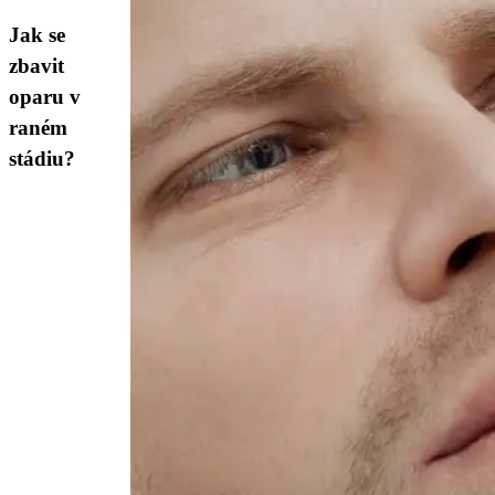
Jak se
zbavit
oparu v
raném
stádiu?