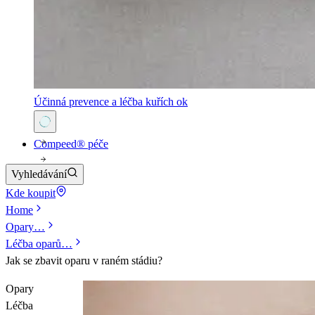
Účinná prevence a léčba kuřích ok
Compeed® péče
Vyhledávání
Kde koupit
Home
Opary
…
Léčba oparů
…
Jak se zbavit oparu v raném stádiu?
Opary
Léčba