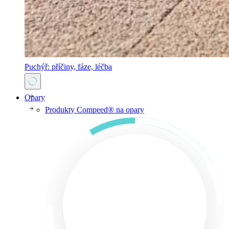
Puchýř: příčiny, fáze, léčba
Opary
Produkty Compeed® na opary