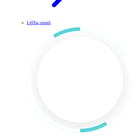
Léčba oparů