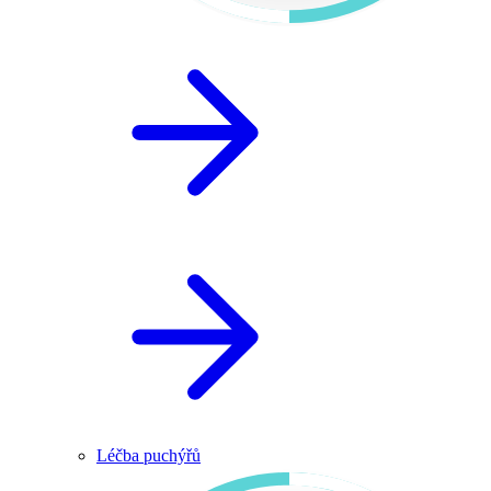
Léčba puchýřů