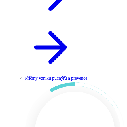
Příčiny vzniku puchýřů a prevence