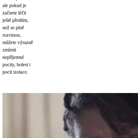
ale pokud je
začnete léčit
ještě předtím,
než se plně
rozvinou,
můžete výrazně
zmírnit
nepříjemné
pocity, bolest i
pocit izolace.