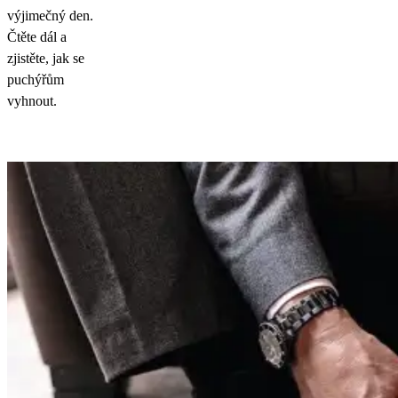
výjimečný den.
Čtěte dál a
zjistěte, jak se
puchýřům
vyhnout.