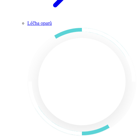
Léčba oparů