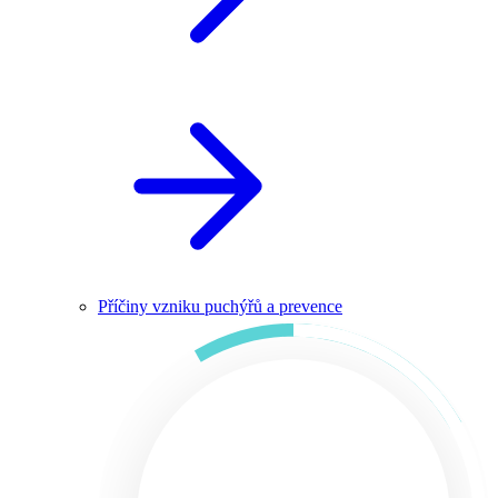
Příčiny vzniku puchýřů a prevence