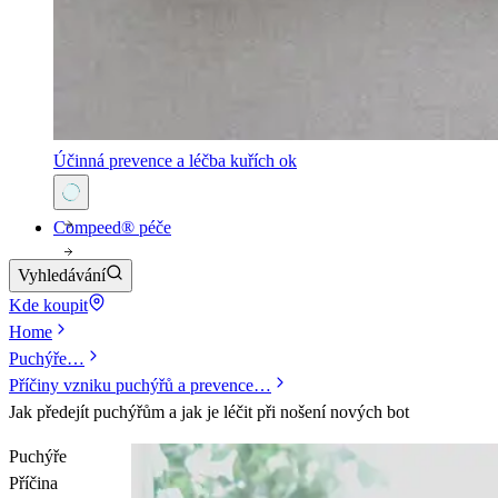
Účinná prevence a léčba kuřích ok
Compeed® péče
Vyhledávání
Kde koupit
Home
Puchýře
…
Příčiny vzniku puchýřů a prevence
…
Jak předejít puchýřům a jak je léčit při nošení nových bot
Puchýře
Příčina