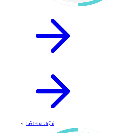
Léčba puchýřů