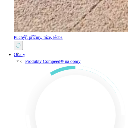
Puchýř: příčiny, fáze, léčba
Opary
Produkty Compeed® na opary