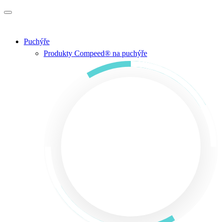
Přejít na hlavní obsah
Puchýře
Produkty Compeed® na puchýře